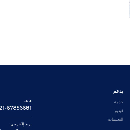
يدعم
هاتف
خدمة
21-67856681 +
فيديو
التعليمات
بريد إلكتروني