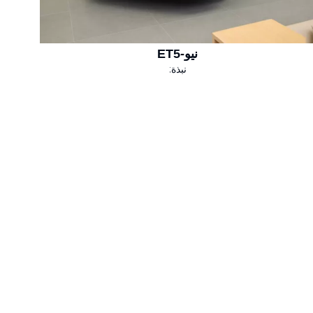
نيو-ET5
نبذة: