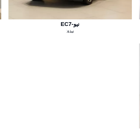
نيو-EC7
نبذة: