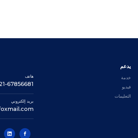
يدعم
هاتف
خدمة
21-67856681 +
فيديو
التعليمات
بريد إلكتروني
oxmail.com