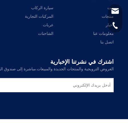
بيت
سيارة الركاب
sinomiee@foxma
منتجات
المركبات التجارية
أخبار
عربات
+86-21-6785668
معلومات عنا
الشاحنات
اتصل بنا
اشترك في نشرتنا الإخبارية
العروض الترويجية والمنتجات الجديدة والمبيعات.مباشرة إلى صندوق الو