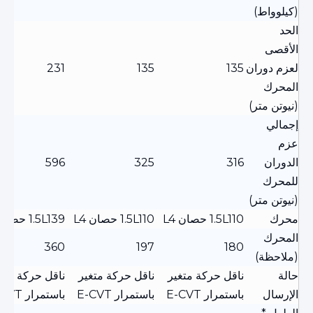
(كيلوواط)
الحد
الأقصى
لعزم دوران
135
135
231
المحرك
(نيوتن متر)
إجمالي
عزم
الدوران
316
325
596
للمحرك
(نيوتن متر)
محرك
1.5L110 حصان L4
1.5L110 حصان L4
1.5L139 حصان L4
المحرك
360
197
180
(ملاحظة)
حالة
ناقل حركة متغير
ناقل حركة متغير
ناقل حركة متغ
الإرسال
باستمرار E-CVT
باستمرار E-CVT
باستمرار E-CVT