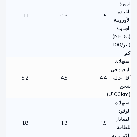
لدورة
القيادة
1.1
0.9
1.5
الأوروبية
الجديدة
(NEDC)
(لتر/100
كم)
استهلاك
الوقود في
أقل حالة
4.4
4.5
5.2
شحن
(U100km)
استهلاك
الوقود
المعادل
1.8
1.8
1.5
للطاقة
الكهربائية