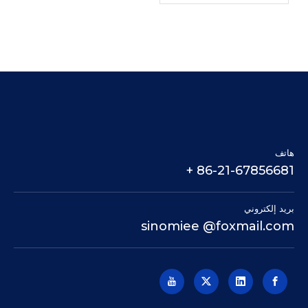
الصين، والخدمة عالية
الجودة والشاملة هي
التزامنا
هاتف
86-21-67856681 +
بريد إلكتروني
sinomiee
@foxmail.com