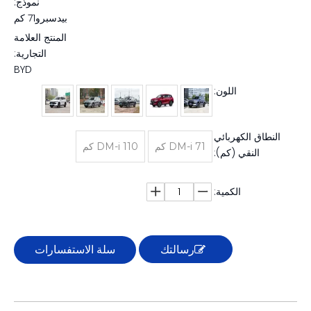
نموذج:
بيدسبرو71 كم
المنتج العلامة
التجارية:
BYD
اللون:
النطاق الكهربائي
DM-i 71 كم
DM-i 110 كم
النقي (كم):
الكمية:
رسالتك
سلة الاستفسارات