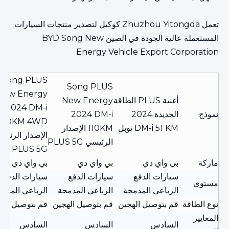
تعمل Zhuzhou Yitongda كوكيل لتصدير منتجات السيارات
المستعملة عالية الجودة في الصين BYD Song New
Energy Vehicle Export Corporation
Song PLUS
Song PLUS
New Energy
أغنية PLUS الطاقة
New Energy
2024 DM-i
نموذج
الجديدة 2024
2024 DM-i
100KM 4WD
DM-i 51 KM نوبل
110KM الإصدار
الإصدار الرئيس
الرئيسي PLUS 5G
PLUS 5G
ماركة
بي واي دي
بي واي دي
بي واي دي
سيارات الدفع
سيارات الدفع
سيارات الدفع
مستوى
الرباعي المدمجة
الرباعي المدمجة
الرباعي المدم
نوع الطاقة
قم بتوصيل الهجين
قم بتوصيل الهجين
قم بتوصيل اله
المعايير
السادس
السادس
السادس