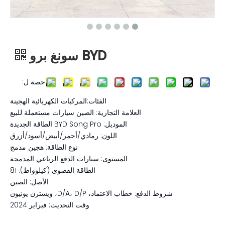
BYD سونغ برو
حصة ل:
الفئات:المركبات الكهربائية الهجينة
العلامة التجارية: الصين سيارات مستعملة للبيع
الموديل: BYD Song Pro الطاقة الجديدة
اللون: رمادي/أحمر/أبيض/أسود/أزرق
نوع الطاقة: هجين مدمج
المستوى: سيارات الدفع الرباعي المدمجة
الطاقة القصوى (كيلوواط): 81
الأصل: الصين
شروط الدفع: خطاب الاعتماد، D/A، D/P، ويسترن يونيون
وقت التحديث: فبراير 2024