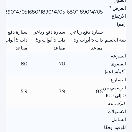
الطول *
العرض *
4705*1890*1680
4705*1890*1680
4705*1890*1680
الارتفاع
(مم)
سيارة دفع رباعي
سيارة دفع رباعي
سيارة دفع ربا
بنية الجسم
ذات 5 أبواب و5
ذات 5 أبواب و5
ذات 5
مقاعد
مقاعد
مقاعد
السرعة
القصوى
-
170
180
(كم/ساعة)
التسارع
الرسمي من
5.9
7.9
8.5
0 إلى 100
كم/ساعة
الاستهلاك
الشامل
للوقود وفقًا