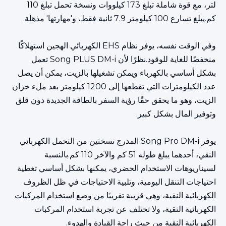
لتر، مع قوة شاملة تبلغ 173 كيلووات ونسخة تحمل تبلغ 110
كم.يبلغ تسارع 100 كيلومتر 7.9 ثانية فقط، و'مهارتها' مذهلة.
وفي الوقت نفسه، يوفر نظام EHS الكهربائي الهجين استهلاكًا
منخفضًا للغاية للوقود.نظرًا لأن Song PLUS DM-i تعمل
بشكل أساسي بالكهرباء ويمكن تشغيلها بالزيت، يمكن أن يصل
عدد الكيلومترات التي تقطعها إلى 1200 كيلومتر بعد ملء خزان
الزيت، وهو ما يحقق حقًا رؤية السفر بالطاقة الجديدة دون قلق
وتوفير المال بشكل كبير.
يوفر Song Pro DM-i المدرج نسختين من التحمل الكهربائي
النقي، أحدهما يبلغ طوله 51 كم والآخر 110 كم.بالنسبة
لسيناريوهات الاستخدام الحضري، يمكنها بشكل أساسي تغطية
احتياجات التنقل اليومية، وتلبية الاحتياجات في ظل الظروف
الكهربائية النقية، وهي قريبة تقريبًا من وضع استخدام المركبات
الكهربائية النقية، ولا تختلف عن تجربة استخدام المركبات
الكهربائية النقية من حيث راحة القيادة والهدوء.