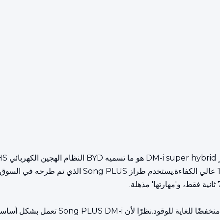
وفي الوقت نفسه، يوفر نظام EHS الكهربائي اله