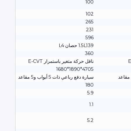
100
102
265
231
596
1.5L139 حصان L4
360
ناقل حركة متغير باستمرار E-CVT
4705*1890*1680
سيارة دفع رباعي ذات 5 أبواب و5 مقاعد
180
5.9
1.1
5.2