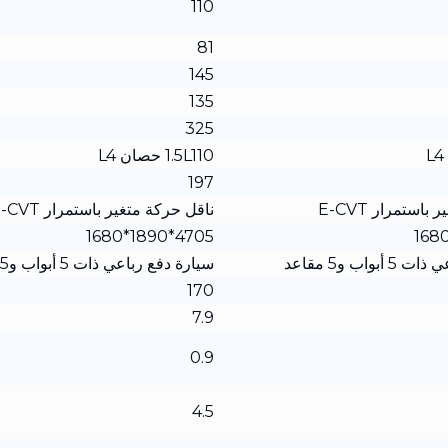
110
81
145
135
325
1.5L110 حصان L4
197
استمرار E-CVT
ناقل حركة متغير باستمرار E-CVT
4705*1890*1680
واب و5 مقاعد
سيارة دفع رباعي ذات 5 أبواب و5 مقاعد
170
7.9
0.9
4.5