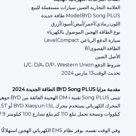
العلامة التجارية الصين سيارات مستعملة للبيع
ModelBYD Song PLUS طاقة جديدة
اللون:رمادي/أحمر/أبيض/أسود/أزرق
نوع الطاقة الهجين الموصول بالكهرباء
سيارة الدفع الرباعي LevelCompact
الطاقة القصوى81
الأصل الصين
شروط الدفع L/C، D/A، D/P، Western Union
تحديث الوقت13 مارس 2024
مقدمة مزايا BYD Song PLUS الطاقة الجديدة 2024
كيلووات ونسخة تحمل تبلغ 110 كم.يبلغ تسارع 100 كيلومتر 7.9 ثانية فقط، و'مهارتها' مذهلة.