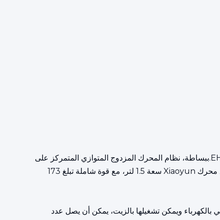
تتبنى Song PLUS تقنية DM-i الهجينة الفائقة من BYD.جوهر DM-i super hybrid هو ما تسميه BYD النظام الهجين الكهربائي EHS.ببساطة، نظام المحرك المزدوج المتوازي المتمركز على
المحرك الكهربائي يستخدم محرك BYD Xiaoyun 1.5L أو 1.5T عالي الكفاءة.يستخدم طراز Song PLUS الذي تم طرحه في السوق محرك Xiaoyun سعة 1.5 لتر، مع قوة شاملة تبلغ 173
جين استهلاكًا منخفضًا للغاية للوقود.نظرًا لأن Song PLUS DM-i تعمل بشكل أساسي بالكهرباء ويمكن تشغيلها بالزيت، يمكن أن يصل عدد