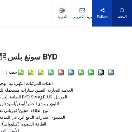
البحث
Follow
بريد إلكتروني
العربية
BYD سونغ بلس
حصة ل:
الفئات:المركبات الكهربائية الهجي
العلامة التجارية: الصين سيارات مستعملة للب
الموديل: BYD Song PLUS الطاقة الجديدة
اللون: رمادي/أحمر/أبيض/أسود/أزر
نوع الطاقة: هجين/كهربائي ن
المستوى: سيارات الدفع الرباعي المدم
الطاقة القصوى (كيلوواط): 81
الأصل: الص