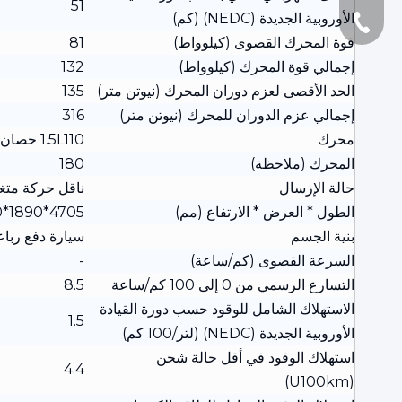
51
الأوروبية الجديدة (NEDC) (كم)
+86-21-6785668
قوة المحرك القصوى (كيلوواط)
81
إجمالي قوة المحرك (كيلوواط)
132
الحد الأقصى لعزم دوران المحرك (نيوتن متر)
135
إجمالي عزم الدوران للمحرك (نيوتن متر)
316
محرك
1.5L110 حصان L4
المحرك (ملاحظة)
180
حالة الإرسال
ناقل حركة متغير ب
الطول * العرض * الارتفاع (مم)
4705*1890*1680
بنية الجسم
سيارة دفع رباعي ذات 5 أب
السرعة القصوى (كم/ساعة)
-
التسارع الرسمي من 0 إلى 100 كم/ساعة
8.5
الاستهلاك الشامل للوقود حسب دورة القيادة
1.5
الأوروبية الجديدة (NEDC) (لتر/100 كم)
استهلاك الوقود في أقل حالة شحن
4.4
(U100km)