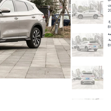
ج:
B
مة
ة:
B