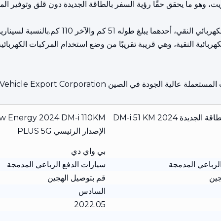
توفر أغنية Song PLUS DM-i المدرجة نسختين من ا
ربائية النقية، وهي قريبة تقريبًا من وضع استخدام المركبات الكهربائية
أغنية PLUS الطاقة الجديدة 2024 DM-i 51 KM
w Energy 2024 DM-i 110KM
الإصدار الرئيسي PLUS 5G
بي واي دي
لرباعي المدمجة
سيارات الدفع الرباعي المدمجة
جين
قم بتوصيل الهجين
السادس
2022.05