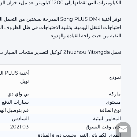
الكيلومترات التي تقطعها إلى 1200 كيلومتر بعد ملء خزان الزيت، وهو ما يحقق حقًا رؤية السفر بالطاقة الجديدة دون قلق وتوفير المال بشكل كبير.
احتياجات التنقل اليومية، وتلبية الاحتياجات في ظل الظروف الكه
النقية من حيث راحة القيادة والهدوء.
تعمل Zhuzhou Yitongda كوكيل لتصدير منتجات السيارات المستعملة عالية الجودة في الصين BYD Song New Energy Vehicle Export Corporation
نموذج
نوبل
ماركة
بي واي دي
مستوى
سيارات الدفع ا
نوع الطاقة
قم بتوصيل اله
المعايير البيئية
السادس
حان وقت التسوق
2021.03
sinomiee@foxma
المدى الكهربائي النقي بحسب دورة القيادة